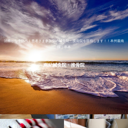
治療から予防へ！患者さま参加型の鍼灸院・接骨院を目指します！！本州最南
端：串本
南紀鍼灸院・接骨院