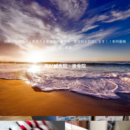
治療から予防へ！患者さま参加型の鍼灸院・接骨院を目指します！！本州最南
端：串本
南紀鍼灸院・接骨院