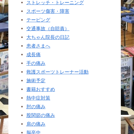
ストレッチ・トレーニング
スポーツ傷害・障害
テーピング
交通事故（自賠責）
大ちゃん院長の日記
患者さまへ
成長痛
手の痛み
救護スポーツトレーナー活動
施術予定
書籍おすすめ
熱中症対策
肘の痛み
股関節の痛み
肩の痛み
脳卒中