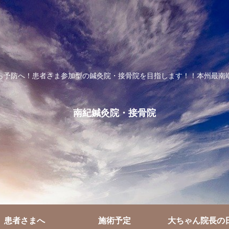
ら予防へ！患者さま参加型の鍼灸院・接骨院を目指します！！本州最南
南紀鍼灸院・接骨院
患者さまへ
施術予定
大ちゃん院長の