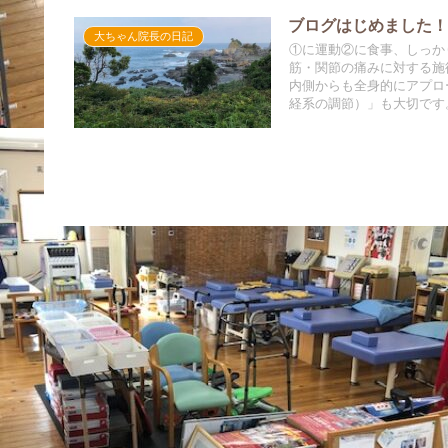
ブログはじめました
大ちゃん院長の日記
①に運動②に食事、しっか
筋・関節の痛みに対する施
内側からも全身的にアプロ
経系の調節）」も大切です