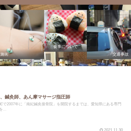
食事について
灸施術
交通事故
師、鍼灸師、あん摩マサージ指圧師
町で2007年に「南紀鍼灸接骨院」を開院するまでは、愛知県にある専門
..
2021.11.30