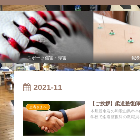
スポーツ傷害・障害
鍼
2021-11
【ご挨拶】柔道整復
患者さまへ
本州最南端の和歌山県串本
学校で柔道整復科の教職員を.