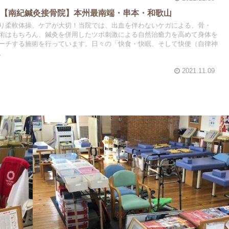
！【南紀鍼灸接骨院】本州最南端・串本・和歌山
り柔軟体操、ケアが大切！当院では、出血を伴わないケガによる、骨・
術はもちろん、鍼灸を併用したツボ刺激による自然治癒力を高めて身体を
ーチする施術を行っています。日々の「快食・快眠、そして快便（自律神
。
2021.11.09