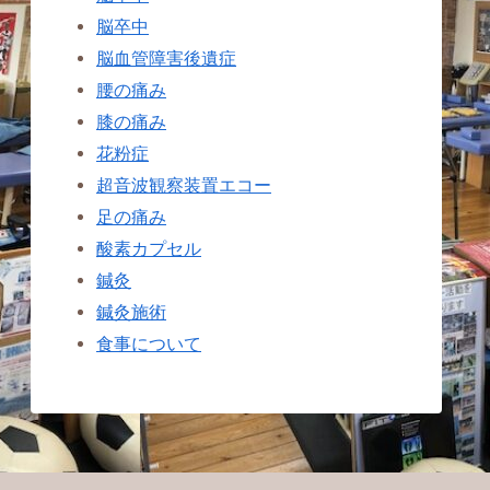
脳卒中
脳血管障害後遺症
腰の痛み
膝の痛み
花粉症
超音波観察装置エコー
足の痛み
酸素カプセル
鍼灸
鍼灸施術
食事について