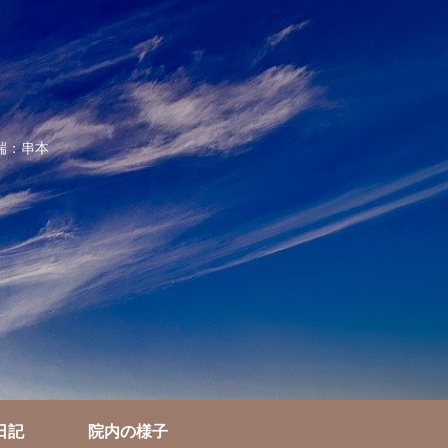
端：串本
日記
院内の様子