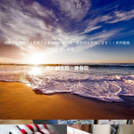
治療から予防へ！患者さま参加型の鍼灸院・接骨院を目指します！！本州最南
端：串本
南紀鍼灸院・接骨院