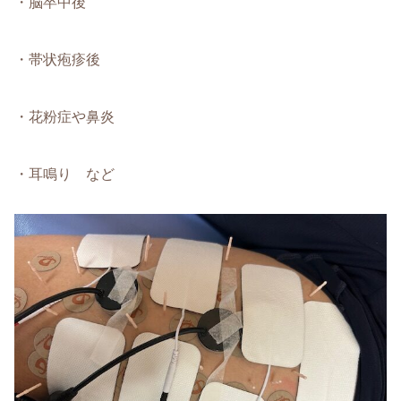
・脳卒中後
・帯状疱疹後
・花粉症や鼻炎
・耳鳴り など