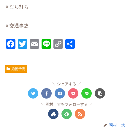
＃むち打ち
＃交通事故
F
T
E
Li
C
共
a
wi
m
n
o
有
c
tt
ail
e
p
施術予定
e
er
y
b
Li
シェアする
o
n
o
k
岡村 大をフォローする
k
岡村 大