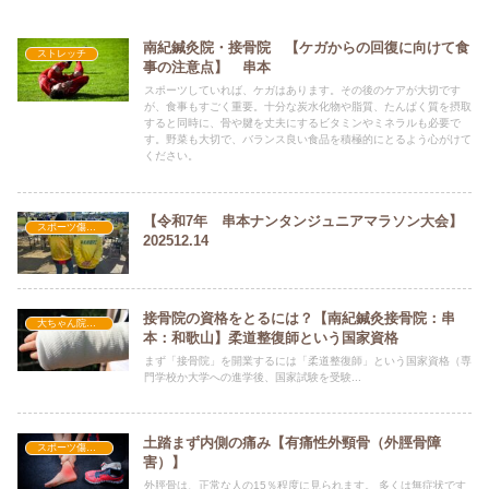
南紀鍼灸院・接骨院 【ケガからの回復に向けて食
ストレッチ
事の注意点】 串本
スポーツしていれば、ケガはあります。その後のケアが大切です
が、食事もすごく重要。十分な炭水化物や脂質、たんぱく質を摂取
すると同時に、骨や腱を丈夫にするビタミンやミネラルも必要で
す。野菜も大切で、バランス良い食品を積極的にとるよう心がけて
ください。
【令和7年 串本ナンタンジュニアマラソン大会】
スポーツ傷害・障害
202512.14
接骨院の資格をとるには？【南紀鍼灸接骨院：串
大ちゃん院長の日記
本：和歌山】柔道整復師という国家資格
まず「接骨院」を開業するには「柔道整復師」という国家資格（専
門学校か大学への進学後、国家試験を受験...
土踏まず内側の痛み【有痛性外頸骨（外脛骨障
スポーツ傷害・障害
害）】
外脛骨は、正常な人の15％程度に見られます。 多くは無症状です