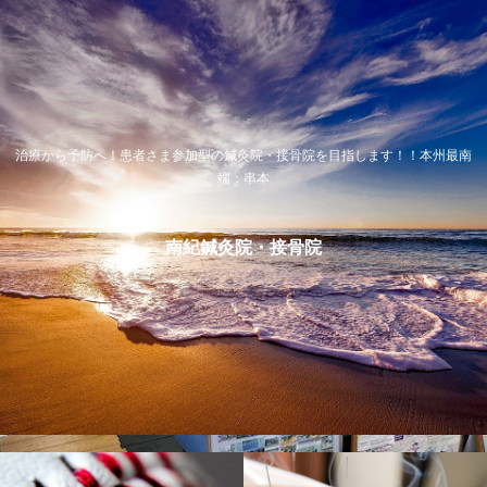
治療から予防へ！患者さま参加型の鍼灸院・接骨院を目指します！！本州最南
端：串本
南紀鍼灸院・接骨院