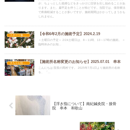
が、ちょっとした捻挫などをきっかけに症状を出し始めることがあ
ります。また、扁平足を伴うことが殆どです。当院では、保存療法
で疼痛軽減することが多いですが、施術期間はかかってしまうかも
しれません。
【令和6年2月の施術予定】2024.2.19
スポーツ傷害・障害
＜土曜日の予定＞ 2/24土曜日は、8～11時、13～17時の施術。 ＜
臨時休みのお知...
【施術所名称変更のお知らせ】2025.07.01 串本
大ちゃん院長の日記
こんにちは 院長の岡村です。 2025年7月1日より施術所の名称
を、 「...
【浮き指について】南紀鍼灸院・接骨
院 串本 和歌山