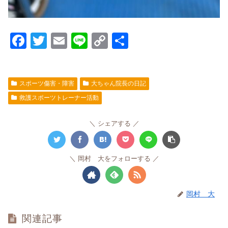
F
T
E
Li
C
共
a
wi
m
n
o
有
c
tt
ail
e
p
スポーツ傷害・障害
大ちゃん院長の日記
e
er
y
救護スポーツトレーナー活動
b
Li
o
n
シェアする
o
k
k
岡村 大をフォローする
岡村 大
関連記事