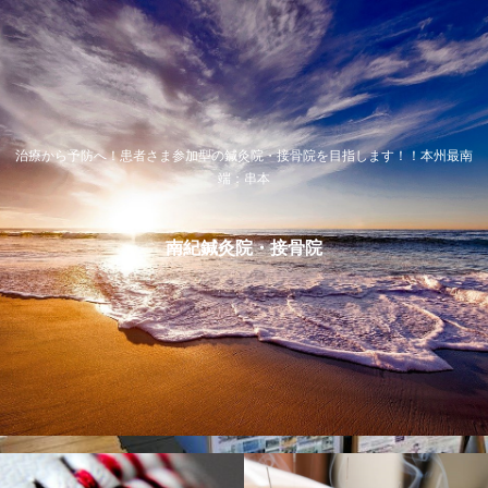
治療から予防へ！患者さま参加型の鍼灸院・接骨院を目指します！！本州最南
端：串本
南紀鍼灸院・接骨院