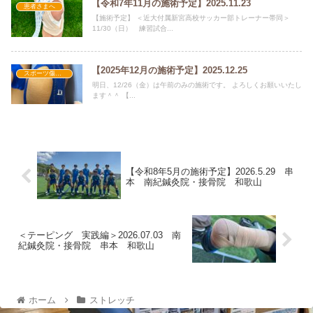
【令和7年11月の施術予定】2025.11.23
患者さまへ
【施術予定】 ＜近大付属新宮高校サッカー部トレーナー帯同＞
11/30（日） 練習試合...
【2025年12月の施術予定】2025.12.25
スポーツ傷害・障害
明日、12/26（金）は午前のみの施術です。 よろしくお願いいたし
ます＾＾ 【...
【令和8年5月の施術予定】2026.5.29 串
本 南紀鍼灸院・接骨院 和歌山
＜テーピング 実践編＞2026.07.03 南
紀鍼灸院・接骨院 串本 和歌山
ホーム
ストレッチ