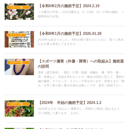
【令和6年2月の施術予定】2024.2.19
スポーツ傷害・障害
＜土曜日の予定＞ 2/24土曜日は、8～11時、13～17時の施術。 ＜
臨時休みのお知...
【令和8年1月の施術予定】2026.01.28
ストレッチ
2026年も始まりました。 時代の移り変わりとともに、我々に求め
られる事も変化してきますが、...
【スポーツ傷害（外傷・障害）への取組み】施術器
スポーツ傷害・障害
の説明
骨折（疲労骨折）・脱臼・打撲・捻挫・肉離れ、腰・背中・膝・
肩・首痛など、出血を伴わないケガ・痛みの症状に応じて、電気や
鍼の施術、テーピング・ストレッチ等を行います。患者さまの「痛
み」を早く取り除く事が出来れば嬉しいです。是非ご相談下さい。
【2024年 年始の施術予定】2024.1.2
スポーツ傷害・障害
2024年も今まで以上に一層努力し、皆様のご期待に添えるよう、
日々精進して参ります。 お力に...