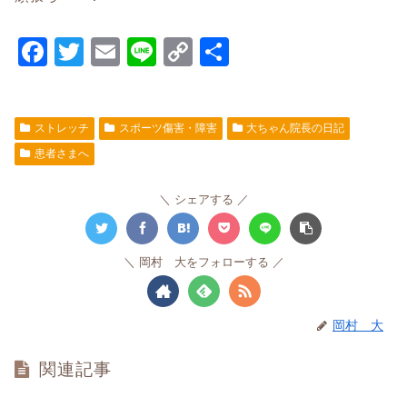
F
T
E
Li
C
共
a
wi
m
n
o
有
c
tt
ail
e
p
ストレッチ
スポーツ傷害・障害
大ちゃん院長の日記
e
er
y
患者さまへ
b
Li
o
n
シェアする
o
k
k
岡村 大をフォローする
岡村 大
関連記事