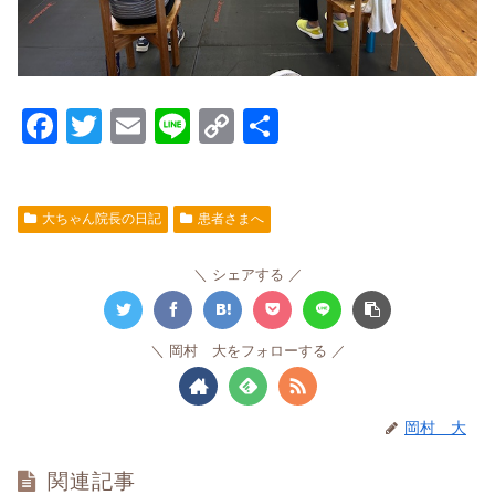
F
T
E
Li
C
共
a
wi
m
n
o
有
c
tt
ail
e
p
大ちゃん院長の日記
患者さまへ
e
er
y
b
Li
シェアする
o
n
o
k
岡村 大をフォローする
k
岡村 大
関連記事