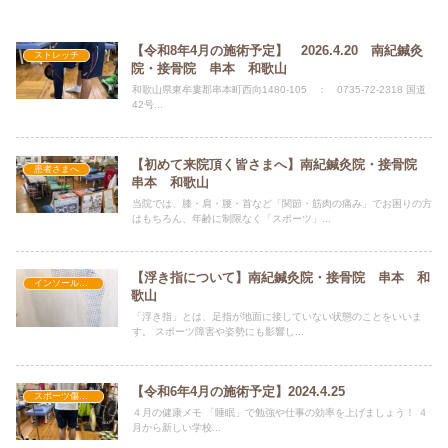
【令和8年4月の施術予定】 2026.4.20 南紀鍼灸
ストレッチ
院・接骨院 串本 和歌山
和歌山県東牟婁郡串本町西向1480-105 ： 0735-72-2318 国道
42号...
【初めて来院頂く皆さまへ】南紀鍼灸院・接骨院
患者さまへ
串本 和歌山
当院では、膝・肩・腰・首など「関節・筋肉の痛み」でお困りの方
はもちろん、年齢に制限なく「スポーツ」...
【浮き指について】南紀鍼灸院・接骨院 串本 和
インソール・足底板
歌山
「浮き指」とは、足指が地面に接していない状態のことをいいま
す。 スポーツ障害や姿勢にも影響し...
【令和6年4月の施術予定】2024.4.25
スポーツ傷害・障害
４月の健康メモ 「睡眠」で勉強や仕事の効率を上げましょう！ ４
月から新しい学校...