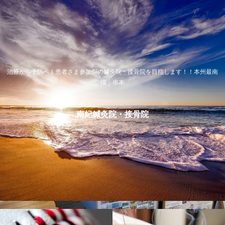
治療から予防へ！患者さま参加型の鍼灸院・接骨院を目指します！！本州最南
端：串本
南紀鍼灸院・接骨院