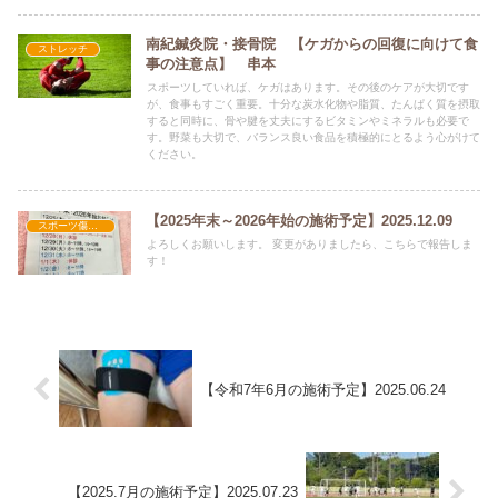
南紀鍼灸院・接骨院 【ケガからの回復に向けて食
ストレッチ
事の注意点】 串本
スポーツしていれば、ケガはあります。その後のケアが大切です
が、食事もすごく重要。十分な炭水化物や脂質、たんぱく質を摂取
すると同時に、骨や腱を丈夫にするビタミンやミネラルも必要で
す。野菜も大切で、バランス良い食品を積極的にとるよう心がけて
ください。
【2025年末～2026年始の施術予定】2025.12.09
スポーツ傷害・障害
よろしくお願いします。 変更がありましたら、こちらで報告しま
す！
【令和7年6月の施術予定】2025.06.24
【2025.7月の施術予定】2025.07.23